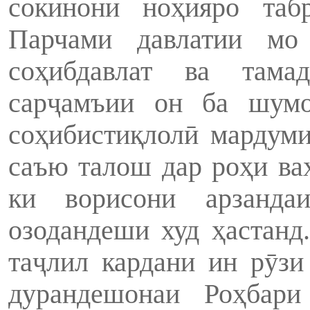
сокинони ноҳияро таб
Парчами давлатии мо 
соҳибдавлат ва тамад
сарҷамъии он ба шумо
соҳибистиқлолӣ мардум
саъю талош дар роҳи ваҳ
ки ворисони арзандаи
озодандеши худ ҳастанд
таҷлил кардани ин рӯзи
дурандешонаи Роҳбари