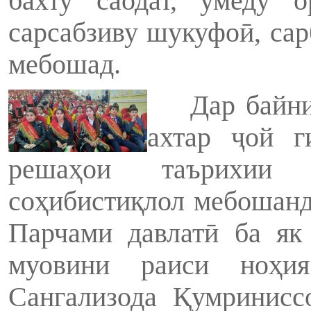
бахту саодат, умеду 
сарсабзиву шукуфоӣ, сар
мебоша
Дар байни П
ахтар ҷой г
решаҳои таърихии д
соҳибистиқлол мебошанд
Парчами давлатӣ ба як
муовини раиси ноҳи
Сангализода Қумринисс