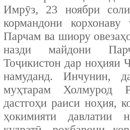
Имрӯз, 23 ноябри сол
кормандони корхонаву
Парчам ва шиору овезаҳо
назди майдони Пар
Тоҷикистон дар ноҳияи 
намуданд. Инчунин, д
муҳтарам Холмурод Р
дастгоҳи раиси ноҳия, 
ҳокимияти давлатии н
қудратӣ, роҳбарони ко