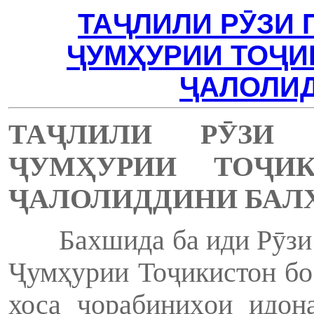
ТАҶЛИЛИ РӮЗИ
ҶУМҲУРИИ ТОҶИ
ҶАЛОЛИ
ТА
Ҷ
ЛИЛИ
Р
Ӯ
З
Ҷ
УМ
Ҳ
УРИИ
ТО
Ҷ
И
Ҷ
АЛОЛИДДИНИ
БАЛ
Бахшида ба иди Рӯзи
Ҷумҳурии Тоҷикистон б
хоса чорабиниҳои идон