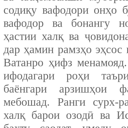
содиқу вафодори онҳо б
вафодор ва бонангу н
ҳастии халқ ва ҷовидон
дар ҳамин рамзҳо эҳсос 
Ватанро ҳифз менамояд
ифодагари роҳи таър
баёнгари арзишҳои ф
мебошад. Ранги сурх-р
халқ барои озодӣ ва И