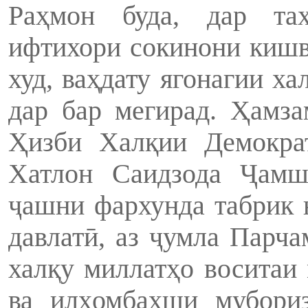
Раҳмон буда, дар таҳ
ифтихори сокинони кишв
худ, ваҳдату ягонагии х
дар бар мегирад. Ҳамз
Ҳизби Халқии Демокра
Хатлон Саидзода Ҷамш
ҷашни фархунда табрик н
давлатӣ, аз ҷумла Парча
халқу миллатҳо воситаи
ва илҳомбахши мубори