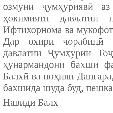
озмуни ҷумҳуриявӣ аз
ҳокимияти давлатии 
Ифтихорнома ва мукофот
Дар охири чорабинӣ 
давлатии Ҷумҳурии Тоҷ
ҳунармандони бахши ф
Балхӣ ва ноҳияи Данғара
бахшида шуда буд, пешка
Навиди Балх