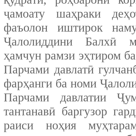
ҷамоату шаҳраки деҳо
фаъолон иштирок наму
Ҷалолиддини Балхӣ м
ҳамчун рамзи эҳтиром ба
Парчами давлатӣ гулчан
фарҳанги ба номи Ҷалол
Парчами давлатии Ҷум
тантанавӣ баргузор гар
раиси ноҳия муҳтара