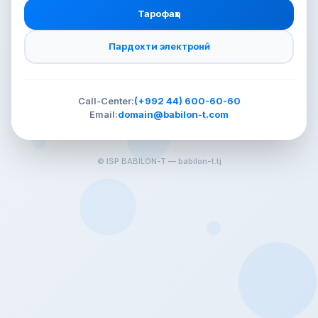
Тарофаҳо
Пардохти электронӣ
Call-Center:
(+992 44) 600-60-60
Email:
domain@babilon-t.com
© ISP BABILON-T —
babilon-t.tj