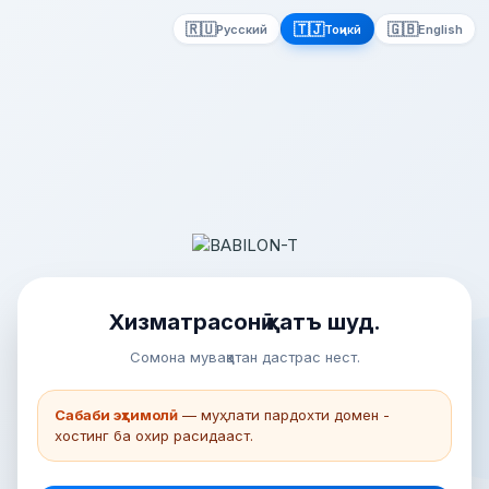
🇷🇺
🇹🇯
🇬🇧
Русский
Тоҷикӣ
English
Хизматрасонӣ қатъ шуд.
Сомона муваққатан дастрас нест.
Сабаби эҳтимолӣ
— муҳлати пардохти домен -
хостинг ба охир расидааст.