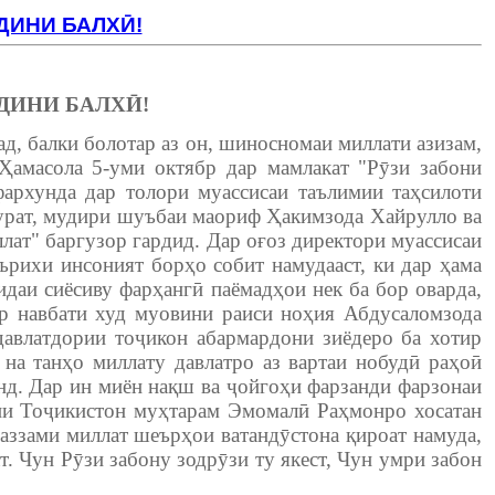
ДИНИ БАЛХӢ!
ДИНИ БАЛХӢ!
, балки болотар аз он, шиносномаи миллати азизам,
амасола 5-уми октябр дар мамлакат "Рӯзи забони
архунда дар толори муассисаи таълимии таҳсилоти
урат, мудири шуъбаи маориф Ҳакимзода Хайрулло ва
лат" баргузор гардид. Дар оғоз директори муассисаи
ърихи инсоният борҳо собит намудааст, ки дар ҳама
даи сиёсиву фарҳангӣ паёмадҳои нек ба бор оварда,
ар навбати худ муовини раиси ноҳия Абдусаломзода
авлатдории тоҷикон абармардони зиёдеро ба хотир
 на танҳо миллату давлатро аз вартаи нобудӣ раҳоӣ
нд. Дар ин миён нақш ва ҷойгоҳи фарзанди фарзонаи
рии Тоҷикистон муҳтарам Эмомалӣ Раҳмонро хосатан
аззами миллат шеърҳои ватандӯстона қироат намуда,
. Чун Рӯзи забону зодрӯзи ту якест, Чун умри забон