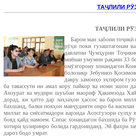
ТАҶЛИЛИ РӮ
ТАҶЛИЛИ РӮ
Барои ман забони тоҷикӣ 
рӯҳи поки гузаштагонам в
давлатии Ҷумҳурии Тоҷикис
миёнаи умумии рақами 33 б
омӯзгорону хонандагон Конф
болозикр Зебунисо Қосимова
давру замонҳо эҳтиром гузо
ба тавассути ин амал кору пайкор ва номи эшон д
Анзурат ва мудири шуъбаи маориф Ҳакимзода Хайр
дорад, ки ҳатто дар лаҳзаҳои ҳассос ва барои мил
бахшанд, балки пояҳои мавҷудияти онро ба василаи
миллат ва сиёсатмадори варзида Асосгузори сулҳу
бояд қайд намоем. Сипас хонандагон бахшида ба Рӯ
хотири ҳозиринро болида гардониданд. Эй фахри зам
дароз бодо умрат.