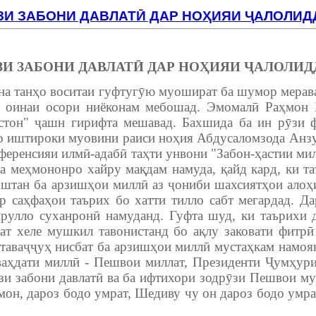
ЗИ ЗАБОНИ ДАВЛАТӢ ДАР НОҲИЯИ ҶАЛОЛИД
ЗИ ЗАБОНИ ДАВЛАТӢ ДАР НОҲИЯИ ҶАЛОЛИД
на танҳо воситаи гуфтугӯю муошират ба шумор меравад
а оинаи осори ниёконам мебошад. Эмомалӣ Раҳмон Ҳ
тон" ҷашн гирифта мешавад. Бахшида ба ин рӯзи ф
о иштироки муовини раиси ноҳия Абдусаломзода Анз
еренсияи илмӣ-адабӣ таҳти унвони "Забон-ҳастии мил
 меҳмононро хайру мақдам намуда, қайд кард, ки та
штан ба арзишҳои миллӣ аз ҷониби шахсиятҳои алоҳи
ар саҳфаҳои таърих бо хатти тилло сабт мегардад. Д
улло суханронӣ намуданд. Гуфта шуд, ки таърихи д
лат хеле мушкил тавонистанд бо ақлу заковати фитрӣ
 таваҷҷуҳ нисбат ба арзишҳои миллӣ мустаҳкам намоя
 ваҳдати миллӣ - Пешвои миллат, Президенти Ҷумҳу
зи забони давлатӣ ва ба ифтихори зодрӯзи Пешвои му
он, дароз бодо умрат, Шедиву чу он дароз бодо умрат