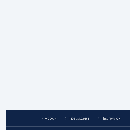
Асосӣ
Президент
Парлумон