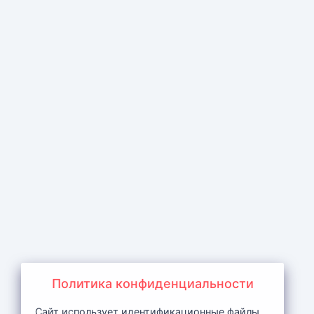
Политика конфиденциальности
Сайт использует идентификационные файлы