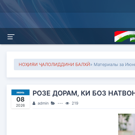
НОҲИЯИ ҶАЛОЛИДДИНИ БАЛХӢ
» Материалы за Июн
РОЗЕ ДОРАМ, КИ БОЗ НАТВО
июнь
08
admin
---
219
2026