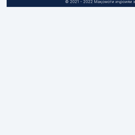
© 2021 - 2022 Мақомоти иҷроияи 