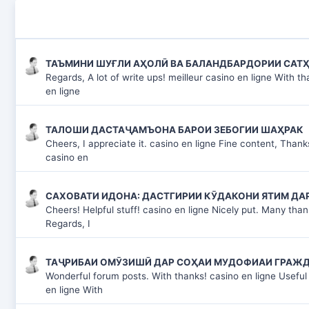
ТАЪМИНИ ШУҒЛИ АҲОЛӢ ВА БАЛАНДБАРДОРИИ САТҲ
Regards, A lot of write ups! meilleur casino en ligne With 
en ligne
ТАЛОШИ ДАСТАҶАМЪОНА БАРОИ ЗЕБОГИИ ШАҲРАК
Cheers, I appreciate it. casino en ligne Fine content, Thanks
casino en
САХОВАТИ ИДОНА: ДАСТГИРИИ КӮДАКОНИ ЯТИМ ДА
Cheers! Helpful stuff! casino en ligne Nicely put. Many than
Regards, I
ТАҶРИБАИ ОМӮЗИШӢ ДАР СОҲАИ МУДОФИАИ ГРАЖ
Wonderful forum posts. With thanks! casino en ligne Useful
en ligne With