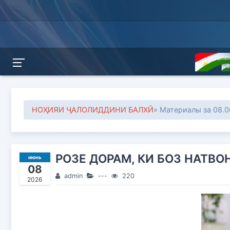
НОҲИЯИ ҶАЛОЛИДДИНИ БАЛХӢ
» Материалы за 08.0
РОЗЕ ДОРАМ, КИ БОЗ НАТВО
июнь
08
admin
---
220
2026