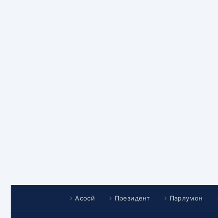
Асосӣ
Президент
Парлумон