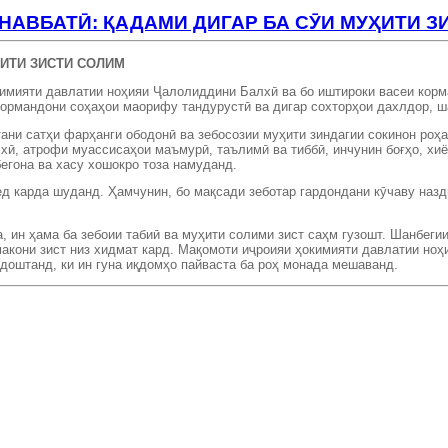
НАВБАТӢ: ҚАДАМИ ДИГАР БА СӮИ МУҲИТИ З
И ЗИСТИ СОЛИМ
кимияти давлатии ноҳияи Ҷалолиддини Балхӣ ва бо иштироки васеи кор
кормандони соҳаҳои маорифу тандурустӣ ва дигар сохторҳои дахлдор, ш
тани сатҳи фарҳанги ободонӣ ва зебосозии муҳити зиндагии сокинон роҳ
хӣ, атрофи муассисаҳои маъмурӣ, таълимӣ ва тиббӣ, инчунин боғҳо, хиё
егона ва хасу хошокро тоза намуданд.
ед карда шуданд. Ҳамчунин, бо мақсади зеботар гардондани кӯчаву назд
, ин ҳама ба зебоии табиӣ ва муҳити солими зист саҳм гузошт. Шанбегии
акони зист низ хидмат кард. Мақомоти иҷроияи ҳокимияти давлатии ноҳ
 доштанд, ки ин гуна иқдомҳо пайваста ба роҳ монада мешаванд.