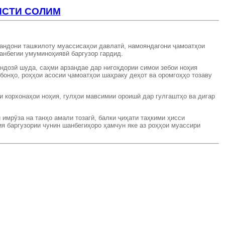
ИСТИ СОЛИМ
мандони ташкилоту муассисаҳои давлатӣ, намояндагони ҷамоатҳои
анбегии умуминоҳиявӣ баргузор гардид.
андозӣ шуда, саҳми арзандае дар нигоҳдории симои зебои ноҳия
бонҳо, роҳҳои асосии ҷамоатҳои шаҳраку деҳот ва оромгоҳҳо тозаву
и корхонаҳои ноҳия, гулҳои мавсимии ороишӣ дар гулгаштҳо ва дигар
 имрӯза на танҳо амали тозагӣ, балки ҷиҳати таҳкими ҳисси
ия баргузории чунин шанбегиҳоро ҳамчун яке аз роҳҳои муассири