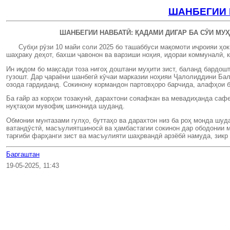
ШАНБЕГИИ 
ШАНБЕГИИ НАВБАТӢ: ҚАДАМИ ДИГАР БА СӮИ МУҲИТ
Субҳи рӯзи 10 майи соли 2025 бо ташаббуси мақомоти иҷроияи ҳо
шаҳраку деҳот, бахши ҷавонон ва варзиши ноҳия, идораи коммуналӣ, 
Ин иқдом бо мақсади тоза нигоҳ доштани муҳити зист, баланд бардош
гузошт. Дар ҷараёни шанбегӣ кӯчаи марказии ноҳияи Ҷалолиддини Бал
озода гардиданд. Сокинону кормандон партовҳоро барчида, алафҳои б
Ба ғайр аз корҳои тозакунӣ, дарахтони сояафкан ва мевадиҳанда саф
нуқтаҳои мувофиқ шинонида шуданд.
Обмонии мунтазами гулҳо, буттаҳо ва дарахтон низ ба роҳ монда шуда
ватандӯстӣ, масъулиятшиносӣ ва ҳамбастагии сокинон дар ободонии м
тарғиби фарҳанги зист ва масъулияти шаҳрвандӣ арзёбӣ намуда, зикр
Баргаштан
19-05-2025, 11:43