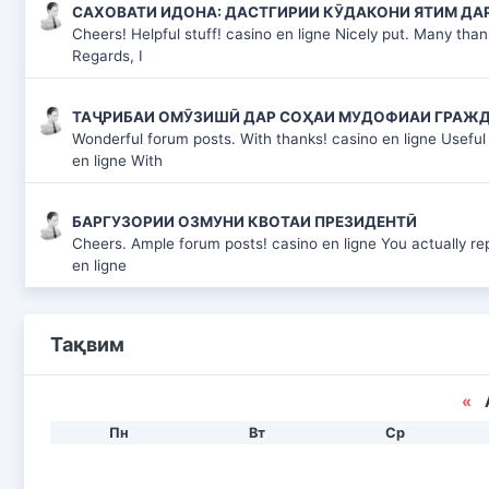
САХОВАТИ ИДОНА: ДАСТГИРИИ КӮДАКОНИ ЯТИМ ДА
Cheers! Helpful stuff! casino en ligne Nicely put. Many than
Regards, I
ТАҶРИБАИ ОМӮЗИШӢ ДАР СОҲАИ МУДОФИАИ ГРАЖ
Wonderful forum posts. With thanks! casino en ligne Useful
en ligne With
БАРГУЗОРИИ ОЗМУНИ КВОТАИ ПРЕЗИДЕНТӢ
Cheers. Ample forum posts! casino en ligne You actually repo
en ligne
Тақвим
«
А
Пн
Вт
Ср