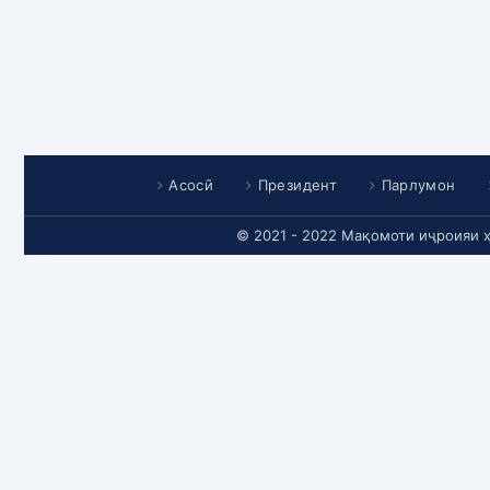
Асосӣ
Президент
Парлумон
© 2021 - 2022 Мақомоти иҷроияи 