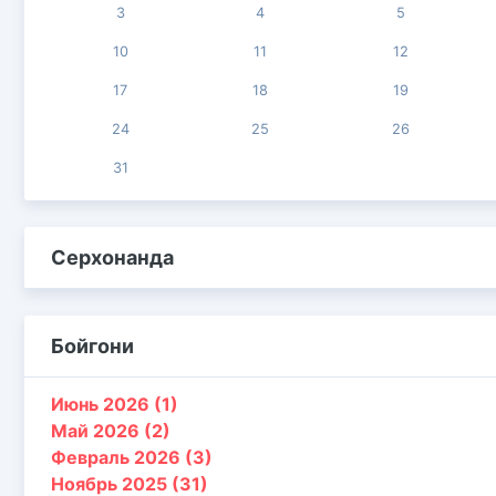
3
4
5
10
11
12
17
18
19
24
25
26
31
Серхонанда
Бойгони
Июнь 2026 (1)
Май 2026 (2)
Февраль 2026 (3)
Ноябрь 2025 (31)