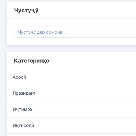
Ҷустуҷӯ
Категорияҳо
Асосӣ
Президент
Иҷтимоъ
Иқтисодӣ