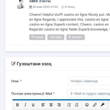
Silke
(
Гости
)
30 май 2025 07:52
0 Эзоҳ-
Cheers! Helpful stuff! casino en ligne Nicely put. 
en ligne Regards, I appreciate this. casino en ligne
casino en ligne Superb content, Cheers. casino en li
Regards! casino en ligne fiable Superb knowledge, C
Ҷавоб
Иқтибос
Шикоят
Гузоштани эзоҳ
Ном:
*
Почтаи электрони,E-Mail
*