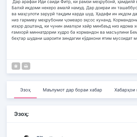
Дар арафаи Иди саиди Фитр, ки рамзи меҳрубонӣ, ҳамдилӣ
Балхӣ иқдоми некеро амалӣ намуд. Дар доираи ин ташаббус
ва маҳсулоти зарурӣ тақдим карда шуд. Ҳадафи ин иқдом да
низ гармиву меҳрубонии ҷомеаро эҳсос кунанд. Кормандони
изҳор доштанд, ки чунин амалҳои хайр минбаъд низ идома х
ғамхорӣ миннатдории худро ба кормандон ва масъулини Бем
беҳтар шудани шароити зиндагии кӯдакони ятим мусоидат м
Эзоҳ
Маълумот дар бораи хабар
Хабарҳои
Эзоҳ: